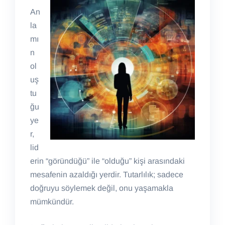
An
la
mı
n
ol
uş
tu
ğu
ye
r,
lid
erin “göründüğü” ile “olduğu” kişi arasındaki
mesafenin azaldığı yerdir. Tutarlılık; sadece
doğruyu söylemek değil, onu yaşamakla
mümkündür.