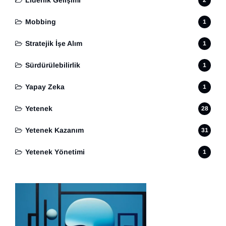
Liderlik Gelişimi
2
Mobbing
1
Stratejik İşe Alım
1
Sürdürülebilirlik
1
Yapay Zeka
1
Yetenek
28
Yetenek Kazanım
31
Yetenek Yönetimi
1